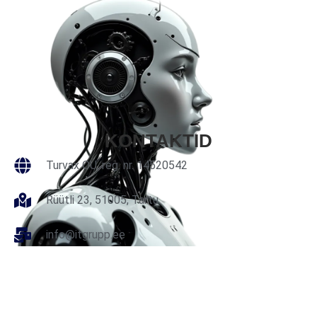
KONTAKTID
Turvax OÜ, reg. nr. 14520542
Rüütli 23, 51005, Tartu
info@itgrupp.ee