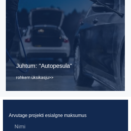
Saaja:
Omanik kulutas palju aega töötajate ajakava
koostamisele.
Pärast:
Automaatne vahetuste planeerimine,
ületundide ja konfliktide vähendamine.
Juhtum: "Autopesula"
rohkem üksikasju>>
Arvutage projekti esialgne maksumus