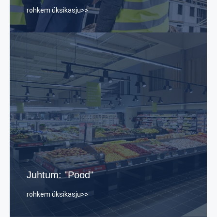
rohkem üksikasju>>
Saaja:
Kauplus jälgis oma laoseisu käsitsi ja sageli
esines puudusi.
Pärast:
: Laoautomaatika koos teadetega
täiendamise vajaduse kohta.
Juhtum: "Pood"
rohkem üksikasju>>