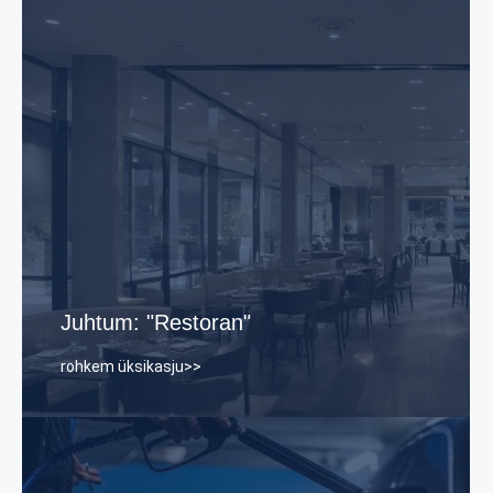
Saaja:
Restoran kulutas palju aega töötajate
ajakava koostamisele.
Pärast:
Automaatne vahetuste planeerimine,
ületundide ja konfliktide vähendamine.
Juhtum: "Restoran"
rohkem üksikasju>>